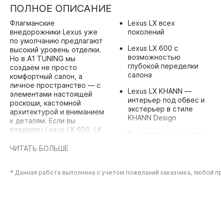
ПОЛНОЕ ОПИСАНИЕ
Флагманские
Lexus LX всех
внедорожники Lexus уже
поколений
по умолчанию предлагают
Lexus LX 600 с
высокий уровень отделки.
возможностью
Но в A1 TUNING мы
глубокой переделки
создаём не просто
салона
комфортный салон, а
личное пространство — с
Lexus LX KHANN —
элементами настоящей
интерьер под обвес и
роскоши, кастомной
экстерьер в стиле
архитектурой и вниманием
KHANN Design
к деталям. Если вы
владелец Lexus LX 600, LX
Все версии Lexus авто
SPORT, LX 700h LUXURY
с акцентом на премиум
или топовой версии LX
ЧИТАТЬ БОЛЬШЕ
и индивидуальность
700h ULTRA LUXURY, вы
наверняка оцените
* Данная работа выполнена с учетом пожеланий заказчика, любой 
уровень, на который
Дополнительно:
можно выйти.
Поддержка интеграции
с официальными Lexus
Что входит в услугу:
системами и
Полный перешив
мультимедиа
салона Lexus —