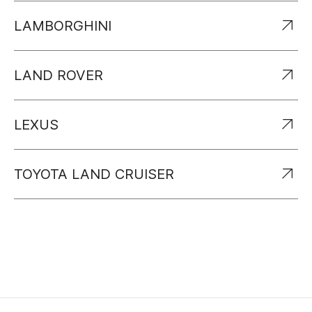
LAMBORGHINI
LAND ROVER
LEXUS
TOYOTA LAND CRUISER
MERCEDES-BENZ
LAND ROVER
MER