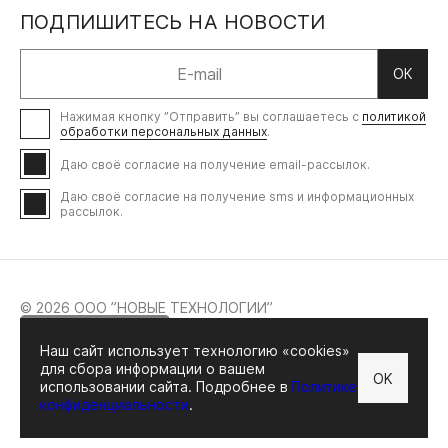
ПОДПИШИТЕСЬ НА НОВОСТИ
ОК
Нажимая кнопку ”Отправить” вы соглашаетесь с
политикой
обработки персональных данных
.
Даю своё согласие на получение email-рассылок.
Даю своё согласие на получение sms и информационных
рассылок.
© 2026 ООО ”НОВЫЕ ТЕХНОЛОГИИ”
Наш сайт использует технологию «cookies»
для сбора информации о вашем
OK
ДОКУМЕНТЫ
использовании сайта. Подробнее в
Политике
АДРЕС: МОСКВА, УЛ. ОСЕННЯЯ, 23 ИНН: 7730695291
конфиденциальности
.
ОГРН: 1137746994714