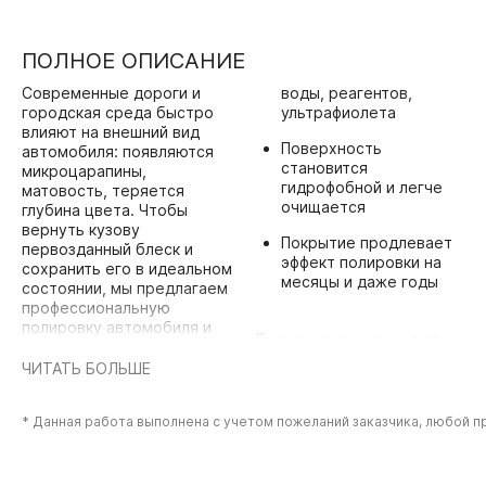
ПОЛНОЕ ОПИСАНИЕ
Современные дороги и
воды, реагентов,
городская среда быстро
ультрафиолета
влияют на внешний вид
Поверхность
автомобиля: появляются
становится
микроцарапины,
гидрофобной и легче
матовость, теряется
очищается
глубина цвета. Чтобы
вернуть кузову
Покрытие продлевает
первозданный блеск и
эффект полировки на
сохранить его в идеальном
месяцы и даже годы
состоянии, мы предлагаем
профессиональную
полировку автомобиля и
Дополнительная защита
нанесение защитного
плёнкой
покрытия кузова авто.
ЧИТАТЬ БОЛЬШЕ
Для максимального
результата возможна
Профессиональная
оклейка кузова
полировка кузова
* Данная работа выполнена с учетом пожеланий заказчика, любой 
защитной плёнкой —
Полировка кузова
прозрачной и
устраняет следы
практически
эксплуатации, мелкие