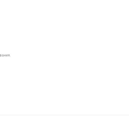
ВСЕ ПРОЕКТЫ
вания.
CADILLAC