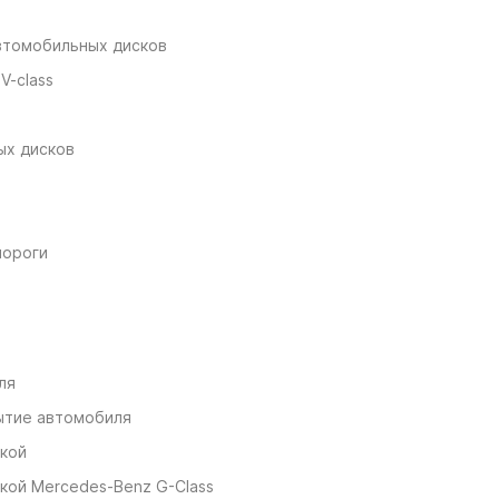
втомобильных дисков
V-class
ых дисков
пороги
ля
ытие автомобиля
нкой
кой Mercedes-Benz G-Class