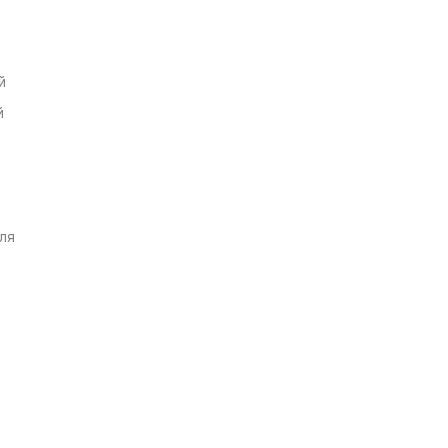
й
й
ля
а