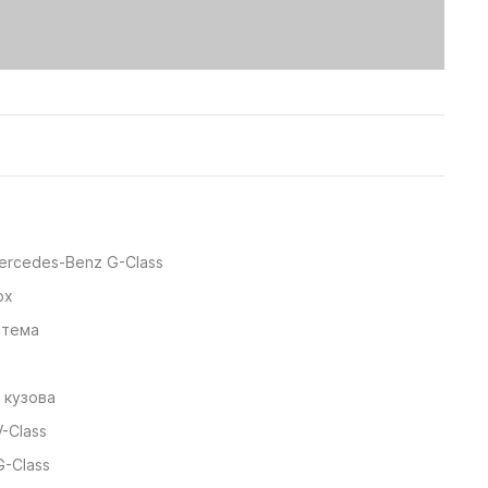
Mercedes-Benz G-Class
ox
стема
а
 кузова
-Class
-Class