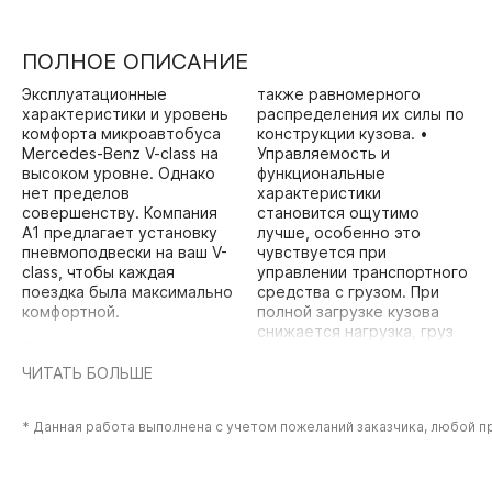
ПОЛНОЕ ОПИСАНИЕ
Эксплуатационные
также равномерного
характеристики и уровень
распределения их силы по
комфорта микроавтобуса
конструкции кузова. •
Mercedes-Benz V-class на
Управляемость и
высоком уровне. Однако
функциональные
нет пределов
характеристики
совершенству. Компания
становится ощутимо
А1 предлагает установку
лучше, особенно это
пневмоподвески на ваш V-
чувствуется при
class, чтобы каждая
управлении транспортного
поездка была максимально
средства с грузом. При
комфортной.
полной загрузке кузова
снижается нагрузка, груз
Пневмоподвеска
более равномерно
представляет собой
распределяется,
ЧИТАТЬ БОЛЬШЕ
систему, которая
отсутствует эффект
стабилизирует положение
раскачивания и
кузова во время движения
* Данная работа выполнена с учетом пожеланий заказчика, любой 
проседания. •
и регулирует клиренс.
Возможность ручной и
Благодаря ей ваш V-class
автоматической
получает следующие
регулировки параметров