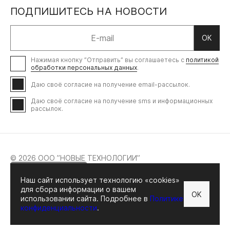
ПОДПИШИТЕСЬ НА НОВОСТИ
ОК
Нажимая кнопку ”Отправить” вы соглашаетесь с
политикой
обработки персональных данных
.
Даю своё согласие на получение email-рассылок.
Даю своё согласие на получение sms и информационных
рассылок.
© 2026 ООО ”НОВЫЕ ТЕХНОЛОГИИ”
Наш сайт использует технологию «cookies»
для сбора информации о вашем
OK
ДОКУМЕНТЫ
использовании сайта. Подробнее в
Политике
АДРЕС: МОСКВА, УЛ. ОСЕННЯЯ, 23 ИНН: 7730695291
конфиденциальности
.
ОГРН: 1137746994714